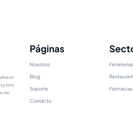
Páginas
Sect
Nosotros
Ferreteria
Blog
Restauran
 años en
 y lista
Soporte
Farmacias
os del
Contácto