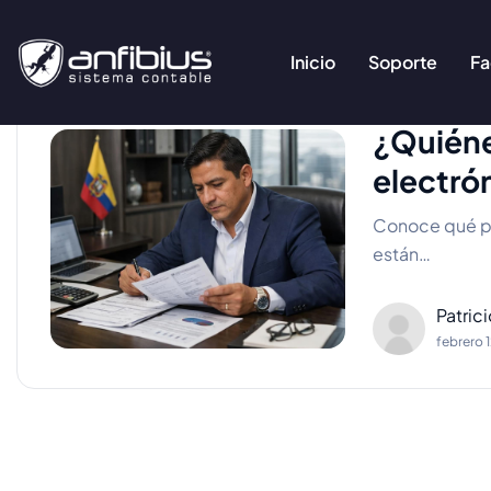
Inicio
Soporte
Fa
¿Quiéne
electró
Conoce qué pe
están…
Patric
febrero 