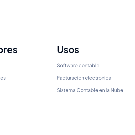
ores
Usos
s
Software contable
tes
Facturacion electronica
Sistema Contable en la Nube