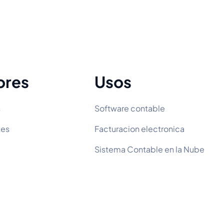
ores
Usos
s
Software contable
tes
Facturacion electronica
Sistema Contable en la Nube