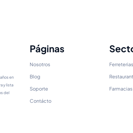
Páginas
Sect
Nosotros
Ferreteria
Blog
Restauran
 años en
 y lista
Soporte
Farmacias
os del
Contácto