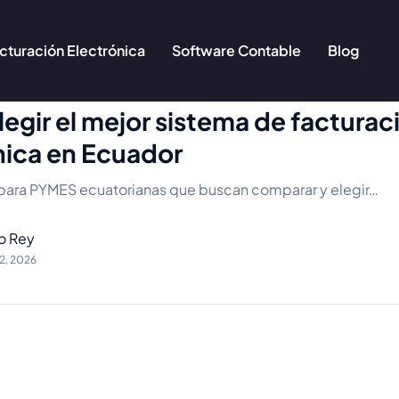
cturación Electrónica
Software Contable
Blog
egir el mejor sistema de facturac
nica en Ecuador
 para PYMES ecuatorianas que buscan comparar y elegir…
io Rey
12, 2026